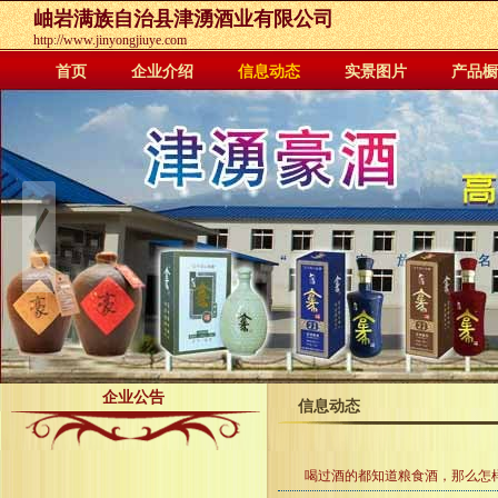
岫岩满族自治县津湧酒业有限公司
http://www.jinyongjiuye.com
首页
企业介绍
信息动态
实景图片
产品橱
企业公告
信息动态
喝过酒的都知道粮食酒，那么怎