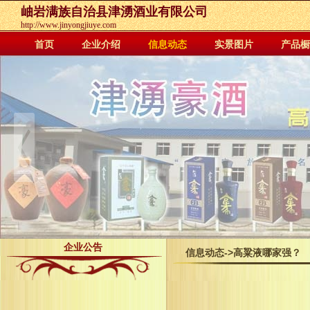
岫岩满族自治县津湧酒业有限公司
http://www.jinyongjiuye.com
首页
企业介绍
信息动态
实景图片
产品橱
企业公告
信息动态
->高粱液哪家强？