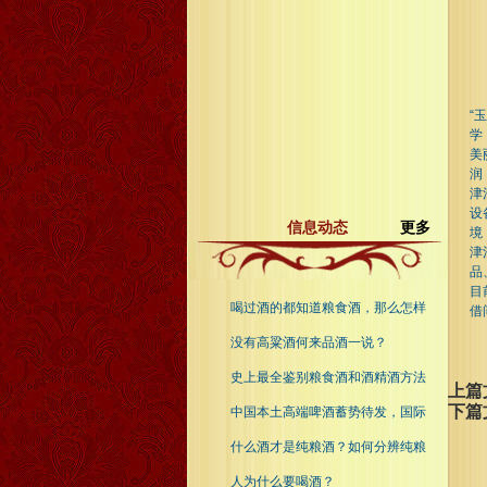
“
学
美
润
津
设
信息动态
更多
境
津
品
目
喝过酒的都知道粮食酒，那么怎样
借
没有高粱酒何来品酒一说？
史上最全鉴别粮食酒和酒精酒方法
上篇
下篇
中国本土高端啤酒蓄势待发，国际
什么酒才是纯粮酒？如何分辨纯粮
人为什么要喝酒？