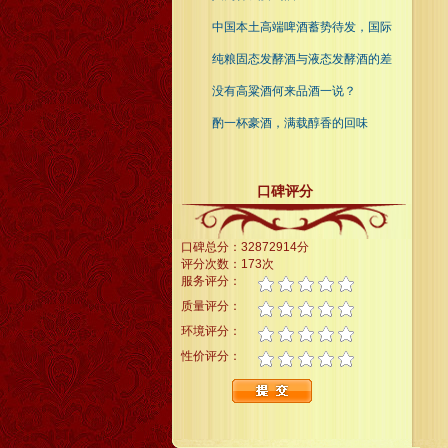
中国本土高端啤酒蓄势待发，国际
纯粮固态发酵酒与液态发酵酒的差
没有高粱酒何来品酒一说？
酌一杯豪酒，满载醇香的回味
口碑评分
口碑总分：32872914分
评分次数：173次
服务评分：
质量评分：
环境评分：
性价评分：