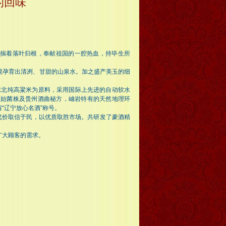
的回味
怀揣着落叶归根，奉献祖国的一腔热血，持毕生所
境孕育出清冽、甘甜的山泉水。加之盛产美玉的细
东北纯高粱米为原料，采用国际上先进的自动软水
原始菌株及贵州酒曲秘方，岫岩特有的天然地理环
“辽宁放心名酒”称号。
优价取信于民，以优质取胜市场。共研发了豪酒精
广大顾客的需求。