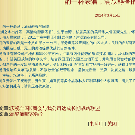
酌一杯豪酒，满载醇香
2024年3月15日
酌一杯豪酒，满载醇香的回味
玉润之水出好酒，高粱纯酿豪酒香”。生于台湾，移居美国的美籍华人曾国豪先生，
，倾万贯家财，于2011年在中国玉都岫岩创建了津湧酒业有限公司。
丽的玉都岫岩是一个八山半水一分田，半分道路和庄园的的山区大县，良好的自然环
，为酿造出独一无二的美酒提供优越的自然条件。
湧酒业有限公司占地面积5500平方米，汇集海内外优秀的酿造技术团队，以优质的
备，引进美国成熟的制水技术，结合我国原始的固态曲酒工艺，并利用台湾独特的
，创造性的开发出津湧豪酒系列。受到相关部门的肯定和市场的一致好评。获得辽宁省
湧酒业始终秉承“做质量，不做数量”的经营理念，坚持走质量、品牌、发展之路，以
、幸福、坛酒等十个系列品牌。
前又开发出了祝寿宴、升学宴、婚喜宴等多个品系私人订制酒和个人收藏酒，满足了
问好酒何处有，请到玉都饮豪酒。
文章:
庆祝全国K商会与我公司达成长期战略联盟
文章:
高粱液哪家强？
[
打印
] [
关闭
]